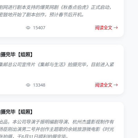
剧网进行剧本支持的爆笑网剧《秋香点伯虎》正式启动，
密鼓地开始了剧本创作，预计春节后开机。
15407
阅读全文
拍摄完毕【组照】
集邮总公司宣传片《集邮与生活》拍摄完毕，目前进入紧
13348
阅读全文
拍摄完毕【组照】
出品，本公司导演于振明编剧导演、杭州杰盛影视制作有
杨臣刚出演男二号并创作主题歌的余姚旅游微电影《时光
张拍摄，于8月31日顺利拍摄完毕。